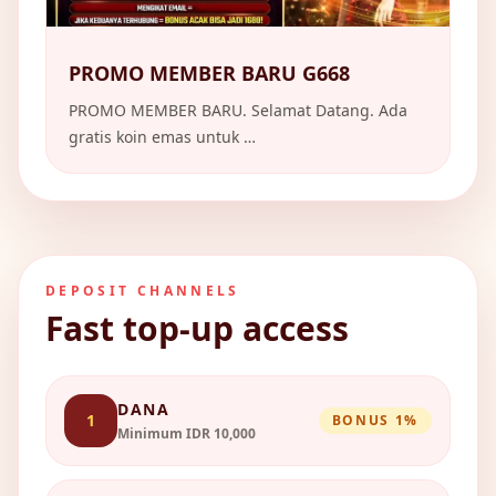
PROMO MEMBER BARU G668
PROMO MEMBER BARU. Selamat Datang. Ada
gratis koin emas untuk …
DEPOSIT CHANNELS
Fast top-up access
DANA
1
BONUS 1%
Minimum IDR 10,000