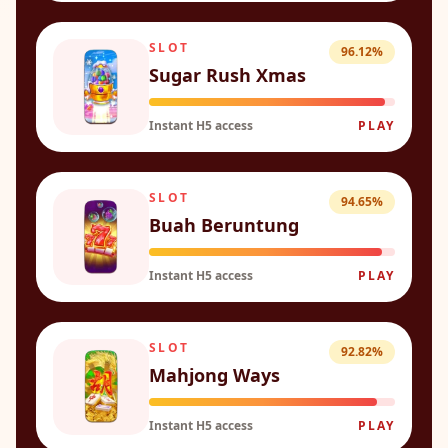
SLOT
96.12%
Sugar Rush Xmas
Instant H5 access
PLAY
SLOT
94.65%
Buah Beruntung
Instant H5 access
PLAY
SLOT
92.82%
Mahjong Ways
Instant H5 access
PLAY