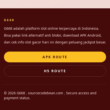
G668
G668 adalah platform slot online terpercaya di Indonesia.
Bisa pakai link alternatif anti blokir, download APK Android,
dan cek info slot gacor hari ini dengan peluang jackpot besar.
APK ROUTE
H5 ROUTE
© 2026 G668 . sourcecodebean.com . Secure access and
payment status.