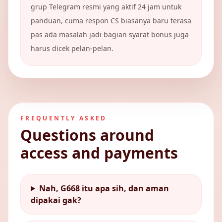
grup Telegram resmi yang aktif 24 jam untuk
panduan, cuma respon CS biasanya baru terasa
pas ada masalah jadi bagian syarat bonus juga
harus dicek pelan-pelan.
FREQUENTLY ASKED
Questions around
access and payments
Nah, G668 itu apa sih, dan aman
dipakai gak?