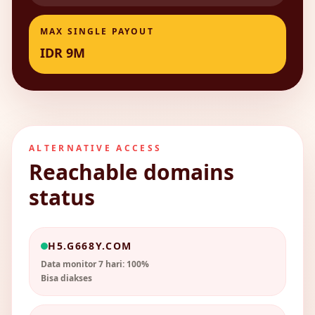
MAX SINGLE PAYOUT
IDR 9M
ALTERNATIVE ACCESS
Reachable domains
status
H5.G668Y.COM
Data monitor 7 hari: 100%
Bisa diakses