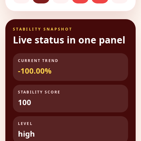
STABILITY SNAPSHOT
Live status in one panel
CURRENT TREND
-100.00%
STABILITY SCORE
100
LEVEL
high