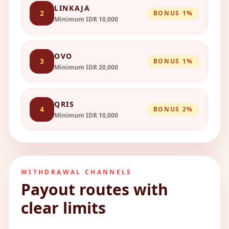
LINKAJA
2
BONUS 1%
Minimum IDR 10,000
OVO
3
BONUS 1%
Minimum IDR 20,000
QRIS
4
BONUS 2%
Minimum IDR 10,000
WITHDRAWAL CHANNELS
Payout routes with
clear limits