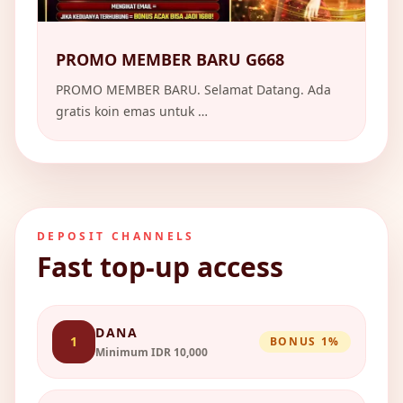
PROMO MEMBER BARU G668
PROMO MEMBER BARU. Selamat Datang. Ada
gratis koin emas untuk …
DEPOSIT CHANNELS
Fast top-up access
DANA
1
BONUS 1%
Minimum IDR 10,000