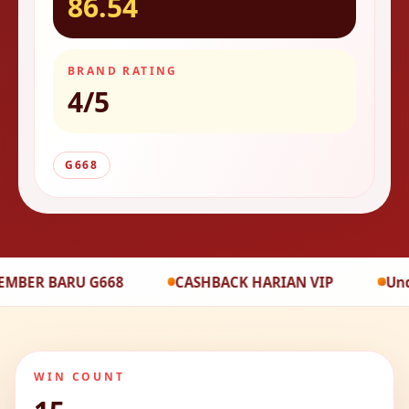
86.54
BRAND RATING
4/5
G668
R BARU G668
CASHBACK HARIAN VIP
Undang
WIN COUNT