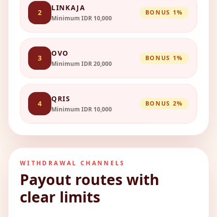
LINKAJA
2
BONUS 1%
Minimum IDR 10,000
OVO
3
BONUS 1%
Minimum IDR 20,000
QRIS
4
BONUS 2%
Minimum IDR 10,000
WITHDRAWAL CHANNELS
Payout routes with
clear limits