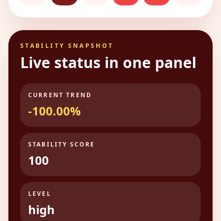
STABILITY SNAPSHOT
Live status in one panel
CURRENT TREND
-100.00%
STABILITY SCORE
100
LEVEL
high