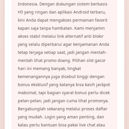
Indonesia. Dengan dukungan sistem berbasis
H5 yang ringan dan aplikasi Android terbaru,
kini Anda dapat mengakses permainan favorit
kapan saja tanpa hambatan. Kami menjamin
akses stabil melalui link alternatif anti blokir
yang selalu diperbarui agar kenyamanan Anda
tetap terjaga setiap saat, jadi jangan mentah-
mentah lihat promo doang. Pilihan slot gacor
hari ini memang banyak, tingkat
kemenangannya juga disebut tinggi dengan
bonus eksklusif yang katanya bisa kasih jackpot
maksimal, tapi bagian syarat bonus perlu dicek
pelan-pelan, jadi jangan cuma lihat promonya.
Bergabunglah sekarang melalui proses daftar
yang mudah. Login yang aman penting, dan
kalau perlu bantuan bisa pakai live chat atau