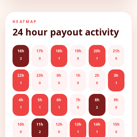
HEATMAP
24 hour payout activity
16h
17h
18h
19h
20h
21h
2
0
1
0
1
0
22h
23h
0h
1h
2h
3h
1
0
0
0
0
1
4h
5h
6h
7h
8h
9h
1
1
1
0
2
0
10h
11h
12h
13h
14h
15h
0
2
0
1
1
0