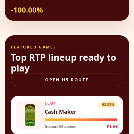
-100.00%
FEATURED GAMES
Top RTP lineup ready to
play
OPEN H5 ROUTE
SLOT
98.82%
Cash Maker
Instant H5 access
PLAY