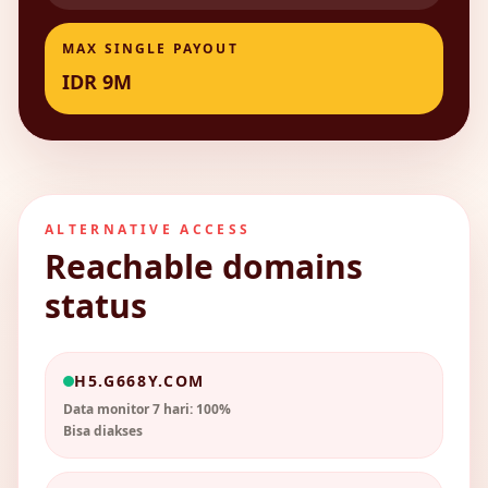
MAX SINGLE PAYOUT
IDR 9M
ALTERNATIVE ACCESS
Reachable domains
status
H5.G668Y.COM
Data monitor 7 hari: 100%
Bisa diakses