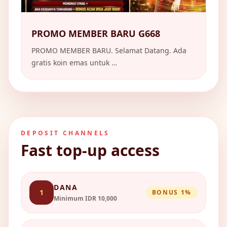
PROMO MEMBER BARU G668
PROMO MEMBER BARU. Selamat Datang. Ada
gratis koin emas untuk …
DEPOSIT CHANNELS
Fast top-up access
DANA
1
BONUS 1%
Minimum IDR 10,000