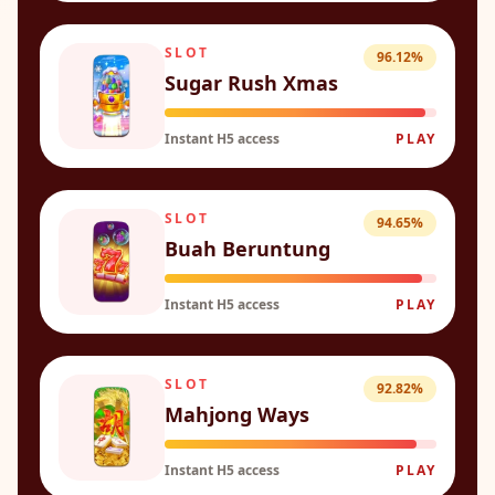
SLOT
96.12%
Sugar Rush Xmas
Instant H5 access
PLAY
SLOT
94.65%
Buah Beruntung
Instant H5 access
PLAY
SLOT
92.82%
Mahjong Ways
Instant H5 access
PLAY