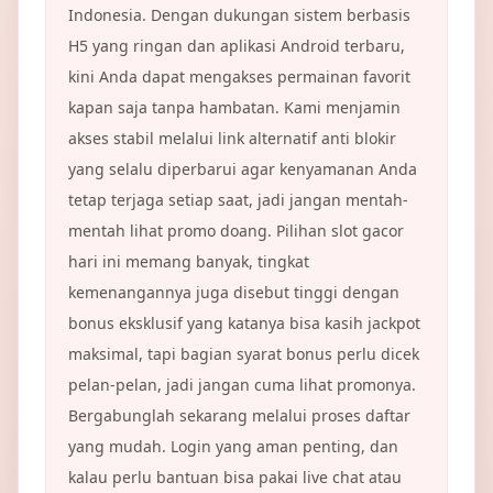
Indonesia. Dengan dukungan sistem berbasis
H5 yang ringan dan aplikasi Android terbaru,
kini Anda dapat mengakses permainan favorit
kapan saja tanpa hambatan. Kami menjamin
akses stabil melalui link alternatif anti blokir
yang selalu diperbarui agar kenyamanan Anda
tetap terjaga setiap saat, jadi jangan mentah-
mentah lihat promo doang. Pilihan slot gacor
hari ini memang banyak, tingkat
kemenangannya juga disebut tinggi dengan
bonus eksklusif yang katanya bisa kasih jackpot
maksimal, tapi bagian syarat bonus perlu dicek
pelan-pelan, jadi jangan cuma lihat promonya.
Bergabunglah sekarang melalui proses daftar
yang mudah. Login yang aman penting, dan
kalau perlu bantuan bisa pakai live chat atau