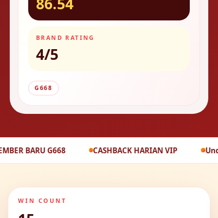
86.54
BRAND RATING
4/5
G668
R BARU G668
CASHBACK HARIAN VIP
Undang
WIN COUNT