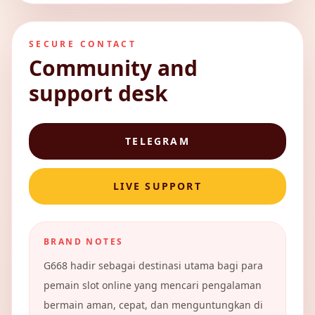
SECURE CONTACT
Community and
support desk
TELEGRAM
LIVE SUPPORT
BRAND NOTES
G668 hadir sebagai destinasi utama bagi para
pemain slot online yang mencari pengalaman
bermain aman, cepat, dan menguntungkan di