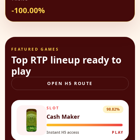
-100.00%
FEATURED GAMES
Top RTP lineup ready to
play
OPEN H5 ROUTE
SLOT
98.82%
Cash Maker
Instant H5 access
PLAY