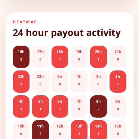
HEATMAP
24 hour payout activity
16h
17h
18h
19h
20h
21h
2
0
1
0
1
0
22h
23h
0h
1h
2h
3h
1
0
0
0
0
1
4h
5h
6h
7h
8h
9h
1
1
1
0
2
0
10h
11h
12h
13h
14h
15h
0
2
0
1
1
0