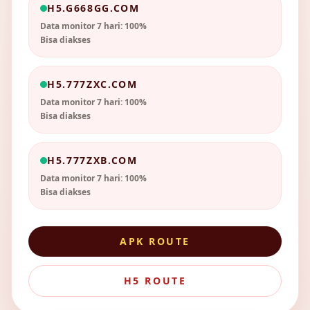
H5.G668GG.COM
Data monitor 7 hari: 100%
Bisa diakses
H5.777ZXC.COM
Data monitor 7 hari: 100%
Bisa diakses
H5.777ZXB.COM
Data monitor 7 hari: 100%
Bisa diakses
APK ROUTE
H5 ROUTE