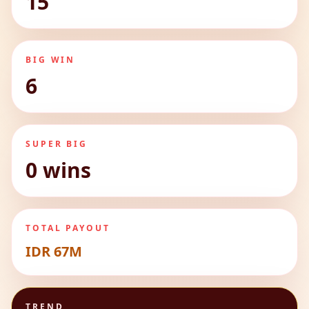
15
BIG WIN
6
SUPER BIG
0 wins
TOTAL PAYOUT
IDR 67M
TREND