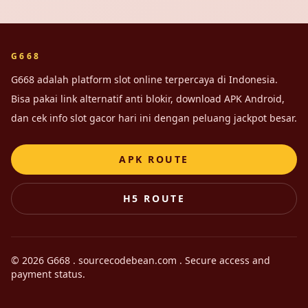
G668
G668 adalah platform slot online terpercaya di Indonesia.
Bisa pakai link alternatif anti blokir, download APK Android,
dan cek info slot gacor hari ini dengan peluang jackpot besar.
APK ROUTE
H5 ROUTE
© 2026 G668 . sourcecodebean.com . Secure access and
payment status.