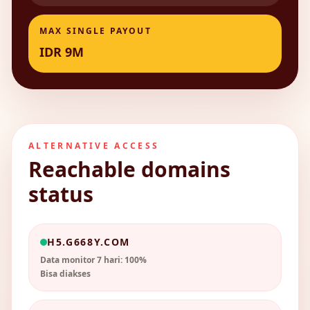
MAX SINGLE PAYOUT
IDR 9M
ALTERNATIVE ACCESS
Reachable domains
status
H5.G668Y.COM
Data monitor 7 hari: 100%
Bisa diakses