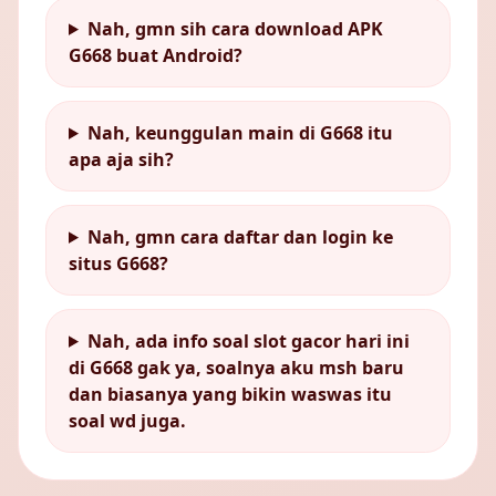
Nah, gmn sih cara download APK
G668 buat Android?
Nah, keunggulan main di G668 itu
apa aja sih?
Nah, gmn cara daftar dan login ke
situs G668?
Nah, ada info soal slot gacor hari ini
di G668 gak ya, soalnya aku msh baru
dan biasanya yang bikin waswas itu
soal wd juga.