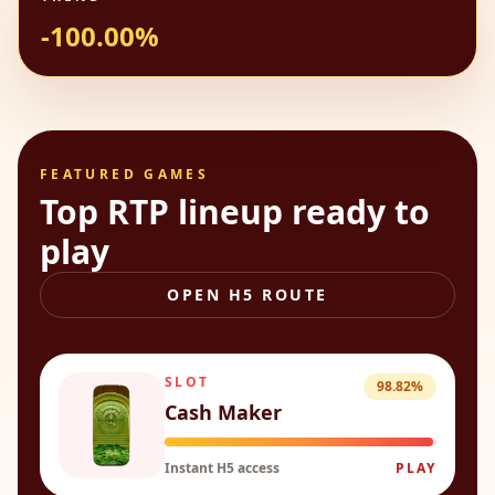
-100.00%
FEATURED GAMES
Top RTP lineup ready to
play
OPEN H5 ROUTE
SLOT
98.82%
Cash Maker
Instant H5 access
PLAY