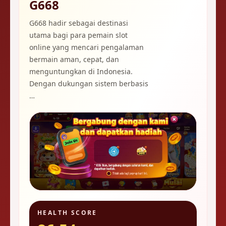
G668
G668 hadir sebagai destinasi
utama bagi para pemain slot
online yang mencari pengalaman
bermain aman, cepat, dan
menguntungkan di Indonesia.
Dengan dukungan sistem berbasis
…
HEALTH SCORE