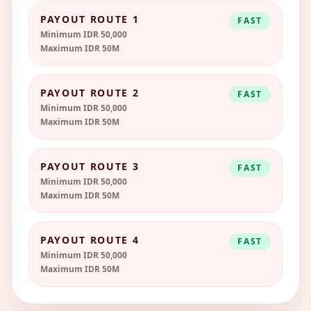
PAYOUT ROUTE 1
FAST
Minimum IDR 50,000
Maximum IDR 50M
PAYOUT ROUTE 2
FAST
Minimum IDR 50,000
Maximum IDR 50M
PAYOUT ROUTE 3
FAST
Minimum IDR 50,000
Maximum IDR 50M
PAYOUT ROUTE 4
FAST
Minimum IDR 50,000
Maximum IDR 50M