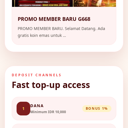
PROMO MEMBER BARU G668
PROMO MEMBER BARU. Selamat Datang. Ada
gratis koin emas untuk …
DEPOSIT CHANNELS
Fast top-up access
DANA
1
BONUS 1%
Minimum IDR 10,000