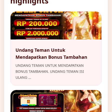
highlights
Undang Teman Untuk
Mendapatkan Bonus Tambahan
UNDANG TEMAN UNTUK MENDAPATKAN
BONUS TAMBAHAN. UNDANG TEMAN ISI
ULANG …