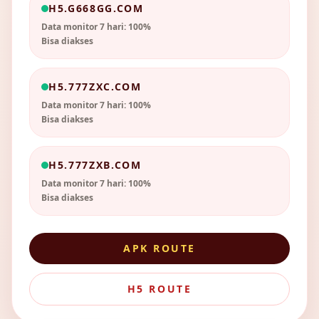
H5.G668GG.COM
Data monitor 7 hari: 100%
Bisa diakses
H5.777ZXC.COM
Data monitor 7 hari: 100%
Bisa diakses
H5.777ZXB.COM
Data monitor 7 hari: 100%
Bisa diakses
APK ROUTE
H5 ROUTE