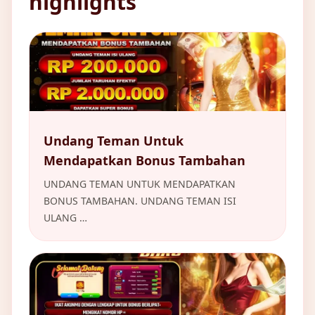
highlights
Undang Teman Untuk
Mendapatkan Bonus Tambahan
UNDANG TEMAN UNTUK MENDAPATKAN
BONUS TAMBAHAN. UNDANG TEMAN ISI
ULANG …