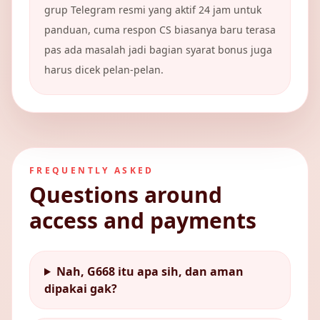
grup Telegram resmi yang aktif 24 jam untuk
panduan, cuma respon CS biasanya baru terasa
pas ada masalah jadi bagian syarat bonus juga
harus dicek pelan-pelan.
FREQUENTLY ASKED
Questions around
access and payments
Nah, G668 itu apa sih, dan aman
dipakai gak?