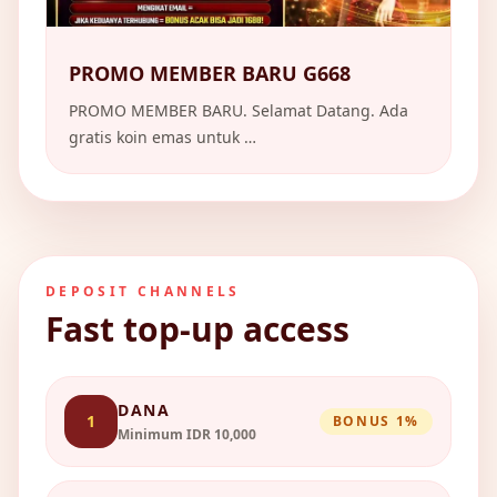
PROMO MEMBER BARU G668
PROMO MEMBER BARU. Selamat Datang. Ada
gratis koin emas untuk …
DEPOSIT CHANNELS
Fast top-up access
DANA
1
BONUS 1%
Minimum IDR 10,000