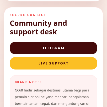
SECURE CONTACT
Community and
support desk
TELEGRAM
LIVE SUPPORT
BRAND NOTES
G668 hadir sebagai destinasi utama bagi para
pemain slot online yang mencari pengalaman
bermain aman, cepat, dan menguntungkan di